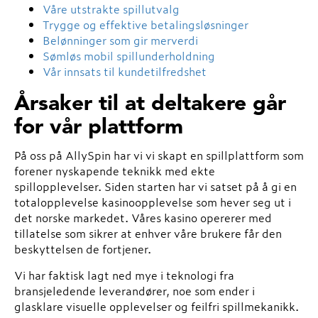
Våre utstrakte spillutvalg
Trygge og effektive betalingsløsninger
Belønninger som gir merverdi
Sømløs mobil spillunderholdning
Vår innsats til kundetilfredshet
Årsaker til at deltakere går
for vår plattform
På oss på AllySpin har vi vi skapt en spillplattform som
forener nyskapende teknikk med ekte
spillopplevelser. Siden starten har vi satset på å gi en
totalopplevelse kasinoopplevelse som hever seg ut i
det norske markedet. Våres kasino opererer med
tillatelse som sikrer at enhver våre brukere får den
beskyttelsen de fortjener.
Vi har faktisk lagt ned mye i teknologi fra
bransjeledende leverandører, noe som ender i
glasklare visuelle opplevelser og feilfri spillmekanikk.