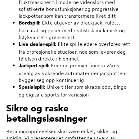
fruktmaskiner til moderne videoslots med
sofistikerte bonusfunksjoner og progressive
jackpotter som kan transformere livet ditt
Ekte utgaver av blackjack, rulett,
Bordspill:
baccarat og poker med realistisk mekanikk og
høykvalitets grensesnitt
Ekte spilleledere overføres rett
Live dealer-spill:
fra profesjonelle studioer, noe som leverer deg
følelsen direkte i hjemmet
Enorme premier finnes i våres
Jackpot-spill:
utvalg av voksende automater der jackpotten
bygger seg opp kontinuerlig
Unike titler som skrapelodd, bingo
Spesialspill:
og digitale sports for variasjon
Sikre og raske
betalingsløsninger
Betalingsopplevelsen skal være enkel, sikker og
smidig. Vi presenterer et omfattende utvalg av