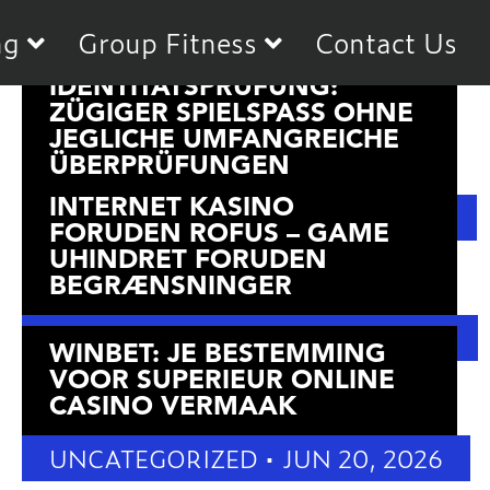
ng
Group Fitness
Contact Us
GLÜCKSSPIELPORTAL OHNE
JEGLICHE
IDENTITÄTSPRÜFUNG:
ZÜGIGER SPIELSPASS OHNE J
EGLICHE UMFANGREICHE Ü
BERPRÜFUNGEN
INTERNET KASINO
UNCATEGORIZED
•
MAY 20, 2026
FORUDEN ROFUS – GAME
UHINDRET FORUDEN
BEGRÆNSNINGER
UNCATEGORIZED
•
MAR 26, 2026
WINBET: JE BESTEMMING
VOOR SUPERIEUR ONLINE
CASINO VERMAAK
UNCATEGORIZED
•
JUN 20, 2026