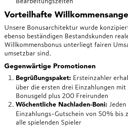
Bearbeitungszeiten
Vorteilhafte Willkommensang
Unsere Bonusarchitektur wurde konzipiert,
ebenso beständigen Bestandskunden realen
Willkommensbonus unterliegt fairen Umsa
umsetzbar sind.
Gegenwärtige Promotionen
Ersteinzahler erha
Begrüßungspaket:
über die ersten drei Einzahlungen mi
Bonusgeld plus 200 Freirunden
Jeden 
Wöchentliche Nachladen-Boni:
Einzahlungs-Gutschein von 50% bis z
alle spielenden Spieler