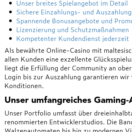
Unser breites Spielangebot im Detail
Sichere Einzahlungs- und Auszahlun
Spannende Bonusangebote und Prom
Lizenzierung und Schutzmaßnahmen
Kompetenter Kundendienst jederzeit
Als bewährte Online-Casino mit maltesisc
allen Kunden eine exzellente Glücksspie
liegt die Erfüllung der Community an obers
Login bis zur Auszahlung garantieren wir 
Konditionen.
Unser umfangreiches Gaming-
Unser Portfolio umfasst über dreieinhal
renommierten Entwicklerstudios. Die Band
Walzenautomaten bis hin zu modernen Vi