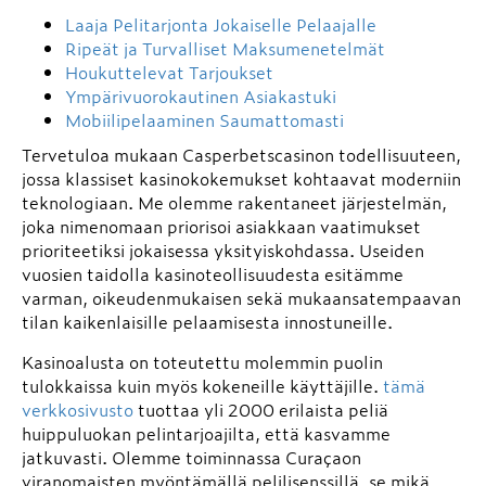
Laaja Pelitarjonta Jokaiselle Pelaajalle
Ripeät ja Turvalliset Maksumenetelmät
Houkuttelevat Tarjoukset
Ympärivuorokautinen Asiakastuki
Mobiilipelaaminen Saumattomasti
Tervetuloa mukaan Casperbetscasinon todellisuuteen,
jossa klassiset kasinokokemukset kohtaavat moderniin
teknologiaan. Me olemme rakentaneet järjestelmän,
joka nimenomaan priorisoi asiakkaan vaatimukset
prioriteetiksi jokaisessa yksityiskohdassa. Useiden
vuosien taidolla kasinoteollisuudesta esitämme
varman, oikeudenmukaisen sekä mukaansatempaavan
tilan kaikenlaisille pelaamisesta innostuneille.
Kasinoalusta on toteutettu molemmin puolin
tulokkaissa kuin myös kokeneille käyttäjille.
tämä
verkkosivusto
tuottaa yli 2000 erilaista peliä
huippuluokan pelintarjoajilta, että kasvamme
jatkuvasti. Olemme toiminnassa Curaçaon
viranomaisten myöntämällä pelilisenssillä, se mikä