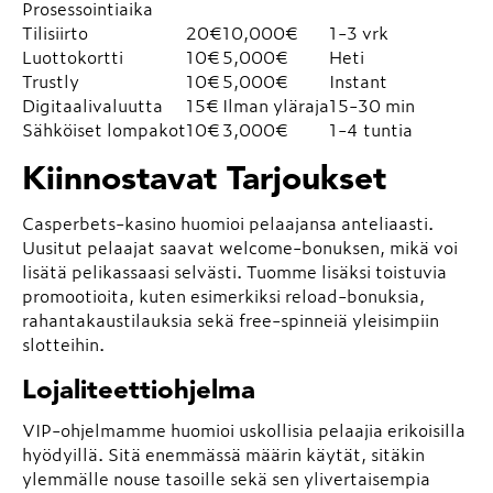
Prosessointiaika
Tilisiirto
20€
10,000€
1-3 vrk
Luottokortti
10€
5,000€
Heti
Trustly
10€
5,000€
Instant
Digitaalivaluutta
15€
Ilman yläraja
15-30 min
Sähköiset lompakot
10€
3,000€
1-4 tuntia
Kiinnostavat Tarjoukset
Casperbets-kasino huomioi pelaajansa anteliaasti.
Uusitut pelaajat saavat welcome-bonuksen, mikä voi
lisätä pelikassaasi selvästi. Tuomme lisäksi toistuvia
promootioita, kuten esimerkiksi reload-bonuksia,
rahantakaustilauksia sekä free-spinneiä yleisimpiin
slotteihin.
Lojaliteettiohjelma
VIP-ohjelmamme huomioi uskollisia pelaajia erikoisilla
hyödyillä. Sitä enemmässä määrin käytät, sitäkin
ylemmälle nouse tasoille sekä sen ylivertaisempia