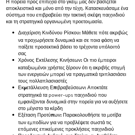
Η πορεία προς επιτυχία στο γκέιμ μας δεν βασίζεται
αποκλειστικά και μόνο από την τύχη. Κατασκευάσαμε ένα
σύστημα που επιβραβεύει την τακτική σκέψη παιχνιδιού
και τη στρατηγικά οργανωμένη προετοιμασία.
Μάθετε πότε ακριβώς
Διαχείριση Κινδύνου Ρίσκου:
να προχωρήσετε δυναμικά και σε ποια φάση να
παίξετε προσεκτικά βάσει το τρέχοντα υπόλοιπό
σας
Οι πιο έμπειροι
Χρόνος Εκτέλεσης Κινήσεων:
καταξιωμένοι χρήστες ξέρουν ότι η ακριβής στιγμή
των ενεργειών μπορεί να πραγματικά τριπλασιάσει
τους πολλαπλασιαστές
Αποκτάτε
Εκμετάλλευση Επιβραβεύσεων:
στρατηγικά τα power-ups παιχνιδιού που
εμφανίζονται δυναμικά στην πορεία για να αυξήσετε
στο μέγιστο τα κέρδη
Παρακολουθήστε τα μοτίβα
Εξέταση Προτύπων:
των εμποδίων για να προβλέψετε σωστά τις
επόμενες επικείμενες προκλήσεις παιχνιδιού