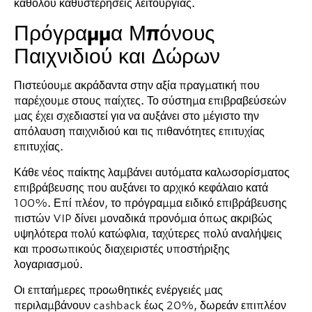
καθόλου καθυστερήσεις λειτουργίας.
Πρόγραμμα Μπόνους
Παιχνιδιού και Δώρων
Πιστεύουμε ακράδαντα στην αξία πραγματική που
παρέχουμε στους παίχτες. Το σύστημα επιβραβεύσεών
μας έχει σχεδιαστεί για να αυξάνει στο μέγιστο την
απόλαυση παιχνιδιού και τις πιθανότητες επιτυχίας
επιτυχίας.
Κάθε νέος παίκτης λαμβάνει αυτόματα καλωσορίσματος
επιβράβευσης που αυξάνει το αρχικό κεφάλαιο κατά
100%. Επί πλέον, το πρόγραμμα ειδικό επιβράβευσης
πιστών VIP δίνει μοναδικά προνόμια όπως ακριβώς
υψηλότερα πολύ κατώφλια, ταχύτερες πολύ αναλήψεις
και προσωπικούς διαχειριστές υποστήριξης
λογαριασμού.
Οι επταήμερες προωθητικές ενέργειές μας
περιλαμβάνουν cashback έως 20%, δωρεάν επιπλέον