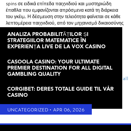
spins σε ειδικά επίπεδα παιχνιδιού και μυστηριώδη
έπαθλα που εμφανίζονται απρόσμενα κατά τη διάρκεια
του γκέιμ. Η δέσμευση στην τελειότητα φαίνεται σε κάθε
λεπτομέρεια παιχνιδιού, από τον μηχανισμό δικαιοσύνης
έως την εξυπηρέτηση υποστήριξης πελατών μας που
λειτουργεί διαρκώς όλο το εικοσιτετράωρο.
ANALIZA PROBABILITĂȚILOR ȘI
STRATEGIILOR MATEMATICE ÎN
EXPERIENȚA LIVE DE LA VOX CASINO
VOX RO
•
MAR 17, 2026
CASOOLA CASINO: YOUR ULTIMATE
PREMIER DESTINATION FOR ALL DIGITAL
GAMBLING QUALITY
UNCATEGORIZED
•
MAR 23, 2026
CORGIBET: DERES TOTALE GUIDE TIL VÅR
CASINO
UNCATEGORIZED
•
APR 06, 2026