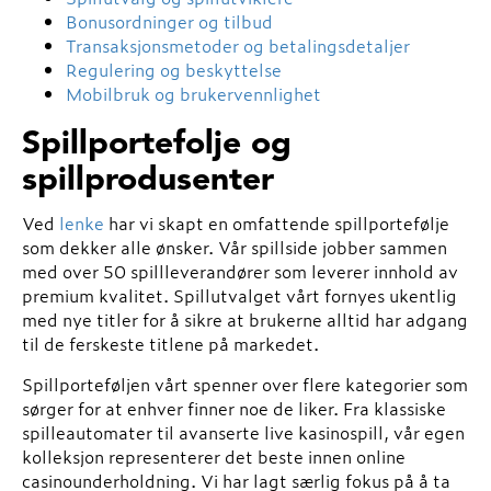
Bonusordninger og tilbud
Transaksjonsmetoder og betalingsdetaljer
Regulering og beskyttelse
Mobilbruk og brukervennlighet
Spillportefolje og
spillprodusenter
Ved
lenke
har vi skapt en omfattende spillportefølje
som dekker alle ønsker. Vår spillside jobber sammen
med over 50 spillleverandører som leverer innhold av
premium kvalitet. Spillutvalget vårt fornyes ukentlig
med nye titler for å sikre at brukerne alltid har adgang
til de ferskeste titlene på markedet.
Spillporteføljen vårt spenner over flere kategorier som
sørger for at enhver finner noe de liker. Fra klassiske
spilleautomater til avanserte live kasinospill, vår egen
kolleksjon representerer det beste innen online
casinounderholdning. Vi har lagt særlig fokus på å ta