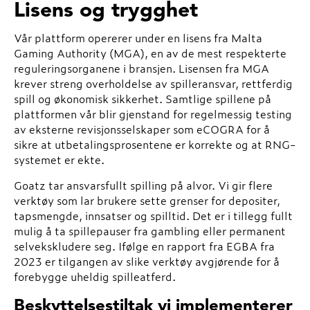
Lisens og trygghet
Vår plattform opererer under en lisens fra Malta
Gaming Authority (MGA), en av de mest respekterte
reguleringsorganene i bransjen. Lisensen fra MGA
krever streng overholdelse av spilleransvar, rettferdig
spill og økonomisk sikkerhet. Samtlige spillene på
plattformen vår blir gjenstand for regelmessig testing
av eksterne revisjonsselskaper som eCOGRA for å
sikre at utbetalingsprosentene er korrekte og at RNG-
systemet er ekte.
Goatz tar ansvarsfullt spilling på alvor. Vi gir flere
verktøy som lar brukere sette grenser for depositer,
tapsmengde, innsatser og spilltid. Det er i tillegg fullt
mulig å ta spillepauser fra gambling eller permanent
selvekskludere seg. Ifølge en rapport fra EGBA fra
2023 er tilgangen av slike verktøy avgjørende for å
forebygge uheldig spilleatferd.
Beskyttelsestiltak vi implementerer