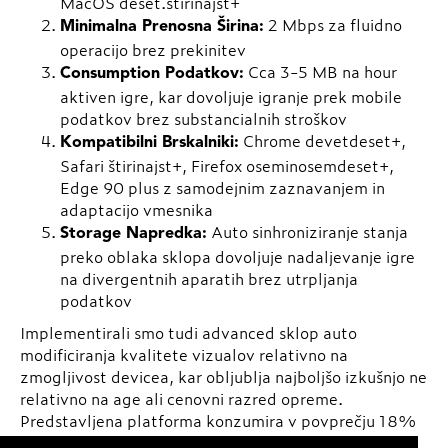
MacOS deset.štirinajst+
2 Mbps za fluidno
Minimalna Prenosna Širina:
operacijo brez prekinitev
Cca 3-5 MB na hour
Consumption Podatkov:
aktiven igre, kar dovoljuje igranje prek mobile
podatkov brez substancialnih stroškov
Chrome devetdeset+,
Kompatibilni Brskalniki:
Safari štirinajst+, Firefox oseminosemdeset+,
Edge 90 plus z samodejnim zaznavanjem in
adaptacijo vmesnika
Auto sinhroniziranje stanja
Storage Napredka:
preko oblaka sklopa dovoljuje nadaljevanje igre
na divergentnih aparatih brez utrpljanja
podatkov
Implementirali smo tudi advanced sklop auto
modificiranja kvalitete vizualov relativno na
zmogljivost devicea, kar obljublja najboljšo izkušnjo ne
relativno na age ali cenovni razred opreme.
Predstavljena platforma konzumira v povprečju 18%
manj baterije kot comparabilni izdelki zaradi