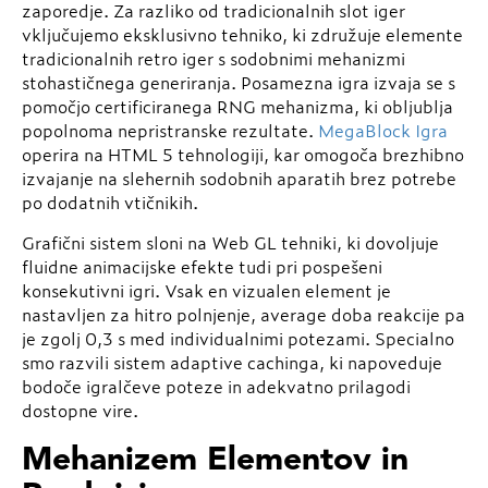
zaporedje. Za razliko od tradicionalnih slot iger
vključujemo eksklusivno tehniko, ki združuje elemente
tradicionalnih retro iger s sodobnimi mehanizmi
stohastičnega generiranja. Posamezna igra izvaja se s
pomočjo certificiranega RNG mehanizma, ki obljublja
popolnoma nepristranske rezultate.
MegaBlock Igra
operira na HTML 5 tehnologiji, kar omogoča brezhibno
izvajanje na slehernih sodobnih aparatih brez potrebe
po dodatnih vtičnikih.
Grafični sistem sloni na Web GL tehniki, ki dovoljuje
fluidne animacijske efekte tudi pri pospešeni
konsekutivni igri. Vsak en vizualen element je
nastavljen za hitro polnjenje, average doba reakcije pa
je zgolj 0,3 s med individualnimi potezami. Specialno
smo razvili sistem adaptive cachinga, ki napoveduje
bodoče igralčeve poteze in adekvatno prilagodi
dostopne vire.
Mehanizem Elementov in