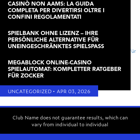
efektivnemu managementu vizualnih virov.
CASINÒ NON AAMS: LA GUIDA
COMPLETA PER DIVERTIRSI OLTRE I
CONFINI REGOLAMENTATI
UNCATEGORIZED
•
MAR 26, 2026
SPIELBANK OHNE LIZENZ – IHRE
PERSÖNLICHE ALTERNATIVE FÜR
UNEINGESCHRÄNKTES SPIELSPASS
UNCATEGORIZED
•
MAY 21, 2026
MEGABLOCK ONLINE-CASINO
SPIELAUTOMAT: KOMPLETTER RATGEBER
FÜR ZOCKER
UNCATEGORIZED
•
APR 03, 2026
Club Name does not guarantee results, which can
vary from individual to individual