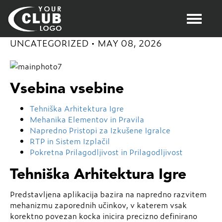
MegaBlock: Napredna Igralna Doživetje v
Svetu Spletnih Iger na Fortuno
UNCATEGORIZED
•
MAY 08, 2026
Vsebina vsebine
Tehniška Arhitektura Igre
Mehanika Elementov in Pravila
Napredno Pristopi za Izkušene Igralce
RTP in Sistem Izplačil
Pokretna Prilagodljivost in Prilagodljivost
Tehniška Arhitektura Igre
Predstavljena aplikacija bazira na napredno razvitem
mehanizmu zaporednih učinkov, v katerem vsak
korektno povezan kocka inicira precizno definirano