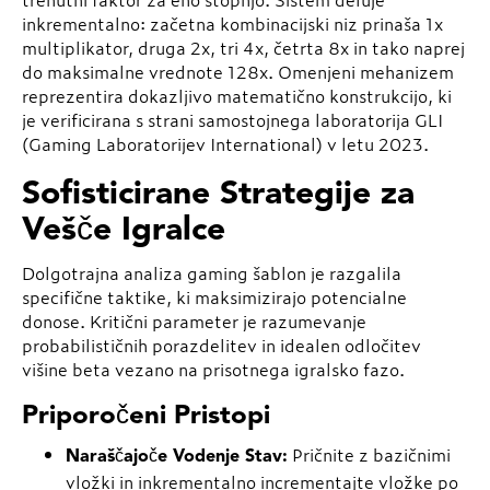
inkrementalno: začetna kombinacijski niz prinaša 1x
multiplikator, druga 2x, tri 4x, četrta 8x in tako naprej
do maksimalne vrednote 128x. Omenjeni mehanizem
reprezentira dokazljivo matematično konstrukcijo, ki
je verificirana s strani samostojnega laboratorija GLI
(Gaming Laboratorijev International) v letu 2023.
Sofisticirane Strategije za
Vešče Igralce
Dolgotrajna analiza gaming šablon je razgalila
specifične taktike, ki maksimizirajo potencialne
donose. Kritični parameter je razumevanje
probabilističnih porazdelitev in idealen odločitev
višine beta vezano na prisotnega igralsko fazo.
Priporočeni Pristopi
Pričnite z bazičnimi
Naraščajoče Vodenje Stav:
vložki in inkrementalno incrementajte vložke po