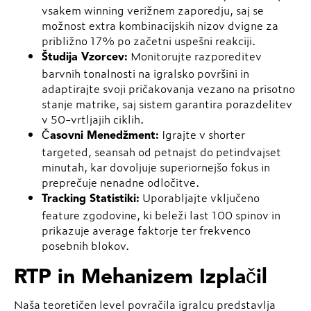
vsakem winning verižnem zaporedju, saj se
možnost extra kombinacijskih nizov dvigne za
približno 17% po začetni uspešni reakciji.
Monitorujte razporeditev
Študija Vzorcev:
barvnih tonalnosti na igralsko površini in
adaptirajte svoji pričakovanja vezano na prisotno
stanje matrike, saj sistem garantira porazdelitev
v 50-vrtljajih ciklih.
Igrajte v shorter
Časovni Menedžment:
targeted, seansah od petnajst do petindvajset
minutah, kar dovoljuje superiornejšo fokus in
preprečuje nenadne odločitve.
Uporabljajte vključeno
Tracking Statistiki:
feature zgodovine, ki beleži last 100 spinov in
prikazuje average faktorje ter frekvenco
posebnih blokov.
RTP in Mehanizem Izplačil
Naša teoretičen level povračila igralcu predstavlja