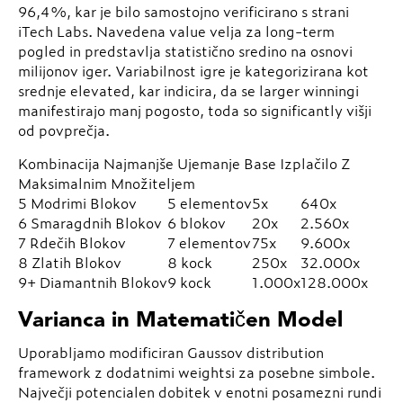
96,4%, kar je bilo samostojno verificirano s strani
iTech Labs. Navedena value velja za long-term
pogled in predstavlja statistično sredino na osnovi
milijonov iger. Variabilnost igre je kategorizirana kot
srednje elevated, kar indicira, da se larger winningi
manifestirajo manj pogosto, toda so significantly višji
od povprečja.
Kombinacija Najmanjše Ujemanje Base Izplačilo Z
Maksimalnim Množiteljem
5 Modrimi Blokov
5 elementov
5x
640x
6 Smaragdnih Blokov
6 blokov
20x
2.560x
7 Rdečih Blokov
7 elementov
75x
9.600x
8 Zlatih Blokov
8 kock
250x
32.000x
9+ Diamantnih Blokov
9 kock
1.000x
128.000x
Varianca in Matematičen Model
Uporabljamo modificiran Gaussov distribution
framework z dodatnimi weightsi za posebne simbole.
Največji potencialen dobitek v enotni posamezni rundi