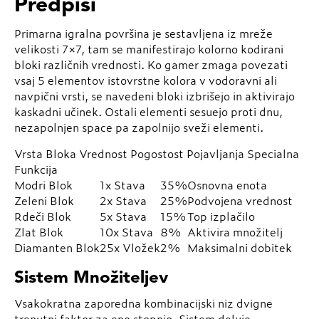
Predpisi
Primarna igralna površina je sestavljena iz mreže
velikosti 7×7, tam se manifestirajo kolorno kodirani
bloki različnih vrednosti. Ko gamer zmaga povezati
vsaj 5 elementov istovrstne kolora v vodoravni ali
navpični vrsti, se navedeni bloki izbrišejo in aktivirajo
kaskadni učinek. Ostali elementi sesuejo proti dnu,
nezapolnjen space pa zapolnijo sveži elementi.
Vrsta Bloka Vrednost Pogostost Pojavljanja Specialna
Funkcija
Modri Blok
1x Stava
35%
Osnovna enota
Zeleni Blok
2x Stava
25%
Podvojena vrednost
Rdeči Blok
5x Stava
15%
Top izplačilo
Zlat Blok
10x Stava
8%
Aktivira množitelj
Diamanten Blok
25x Vložek
2%
Maksimalni dobitek
Sistem Množiteljev
Vsakokratna zaporedna kombinacijski niz dvigne
trenutni faktor za eno stopnjo. Sistem deluje