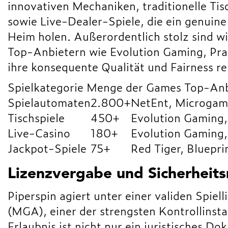
innovativen Mechaniken, traditionelle Tis
sowie Live-Dealer-Spiele, die ein genuine 
Heim holen. Außerordentlich stolz sind wi
Top-Anbietern wie Evolution Gaming, Prag
ihre konsequente Qualität und Fairness r
Spielkategorie Menge der Games Top-Anb
Spielautomaten
2.800+
NetEnt, Microgam
Tischspiele
450+
Evolution Gaming,
Live-Casino
180+
Evolution Gaming,
Jackpot-Spiele
75+
Red Tiger, Bluepr
Lizenzvergabe und Sicherheit
Piperspin agiert unter einer validen Spie
(MGA), einer der strengsten Kontrollinst
Erlaubnis ist nicht nur ein juristisches Do