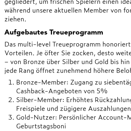
gegliedert, um frischen Spielern einen ide
während unsere aktuellen Member von fo
ziehen.
Aufgebautes Treueprogramm
Das multi-level Treueprogramm honoriert 
Vorteilen. Je öfter Sie zocken, desto weit
– von Bronze über Silber und Gold bis hin
jede Rang öffnet zunehmend höhere Beloh
Bronze-Member: Zugang zu siebentä
Cashback-Angeboten von 5%
Silber-Member: Erhöhtes Rückzahlun
Freispiele und zügigere Auszahlungen
Gold-Nutzer: Persönlicher Account-
Geburtstagsboni