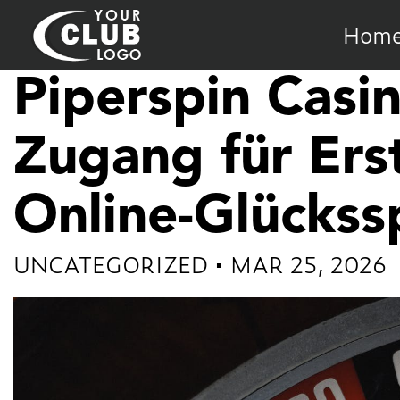
Hom
Piperspin Casin
Zugang für Ers
Online-Glückss
UNCATEGORIZED
•
MAR 25, 2026