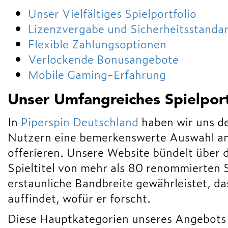
Unser Vielfältiges Spielportfolio
Lizenzvergabe und Sicherheitsstanda
Flexible Zahlungsoptionen
Verlockende Bonusangebote
Mobile Gaming-Erfahrung
Unser Umfangreiches Spielport
In
Piperspin Deutschland
haben wir uns de
Nutzern eine bemerkenswerte Auswahl an
offerieren. Unsere Website bündelt über 
Spieltitel von mehr als 80 renommierten 
erstaunliche Bandbreite gewährleistet, d
auffindet, wofür er forscht.
Diese Hauptkategorien unseres Angebots