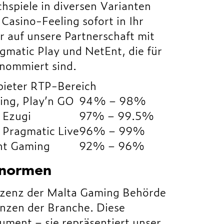
chspiele in diversen Varianten
Casino-Feeling sofort in Ihr
r auf unsere Partnerschaft mit
matic Play und NetEnt, die für
enommiert sind.
ieter RTP-Bereich
ing, Play’n GO
94% – 98%
 Ezugi
97% – 99.5%
 Pragmatic Live
96% – 99%
int Gaming
92% – 96%
snormen
llizenz der Malta Gaming Behörde
anzen der Branche. Diese
kument – sie repräsentiert unser