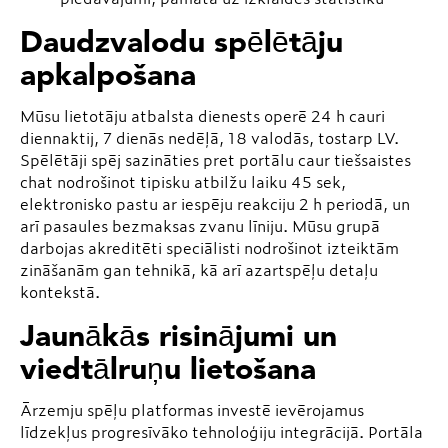
Daudzvalodu spēlētāju
apkalpošana
Mūsu lietotāju atbalsta dienests operē 24 h cauri
diennaktij, 7 dienās nedēļā, 18 valodās, tostarp LV.
Spēlētāji spēj sazināties pret portālu caur tiešsaistes
chat nodrošinot tipisku atbilžu laiku 45 sek,
elektronisko pastu ar iespēju reakciju 2 h periodā, un
arī pasaules bezmaksas zvanu līniju. Mūsu grupā
darbojas akreditēti speciālisti nodrošinot izteiktām
zināšanām gan tehnikā, kā arī azartspēļu detaļu
kontekstā.
Jaunākās risinājumi un
viedtālruņu lietošana
Ārzemju spēļu platformas investē ievērojamus
līdzekļus progresīvāko tehnoloģiju integrācijā. Portāla