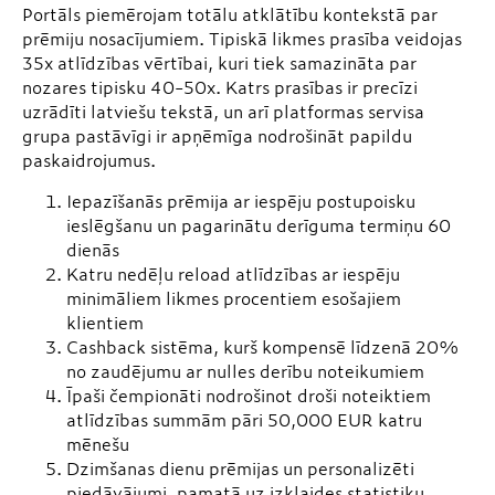
Portāls piemērojam totālu atklātību kontekstā par
prēmiju nosacījumiem. Tipiskā likmes prasība veidojas
35x atlīdzības vērtībai, kuri tiek samazināta par
nozares tipisku 40-50x. Katrs prasības ir precīzi
uzrādīti latviešu tekstā, un arī platformas servisa
grupa pastāvīgi ir apņēmīga nodrošināt papildu
paskaidrojumus.
Iepazīšanās prēmija ar iespēju postupoisku
ieslēgšanu un pagarinātu derīguma termiņu 60
dienās
Katru nedēļu reload atlīdzības ar iespēju
minimāliem likmes procentiem esošajiem
klientiem
Cashback sistēma, kurš kompensē līdzenā 20%
no zaudējumu ar nulles derību noteikumiem
Īpaši čempionāti nodrošinot droši noteiktiem
atlīdzības summām pāri 50,000 EUR katru
mēnešu
Dzimšanas dienu prēmijas un personalizēti
piedāvājumi, pamatā uz izklaides statistiku