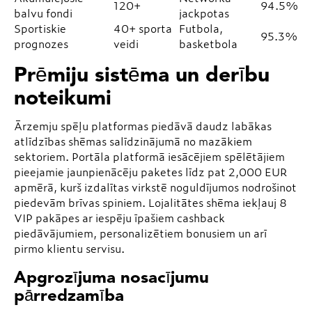
120+
94.5%
balvu fondi
jackpotas
Sportiskie
40+ sporta
Futbola,
95.3%
prognozes
veidi
basketbola
Prēmiju sistēma un derību
noteikumi
Ārzemju spēļu platformas piedāvā daudz labākas
atlīdzības shēmas salīdzinājumā no mazākiem
sektoriem. Portāla platformā iesācējiem spēlētājiem
pieejamie jaunpienācēju paketes līdz pat 2,000 EUR
apmērā, kurš izdalītas virkstē noguldījumos nodrošinot
piedevām brīvas spiniem. Lojalitātes shēma iekļauj 8
VIP pakāpes ar iespēju īpašiem cashback
piedāvājumiem, personalizētiem bonusiem un arī
pirmo klientu servisu.
Apgrozījuma nosacījumu
pārredzamība