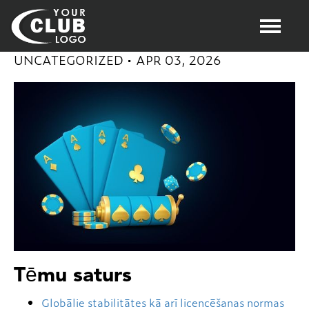
Ārvalstu Azartspēļu portāli: Detalizēts
Rokasgrāmata Pasaules Azartspēļu Pasaulē
UNCATEGORIZED
•
APR 03, 2026
Tēmu saturs
Globālie stabilitātes kā arī licencēšanas normas