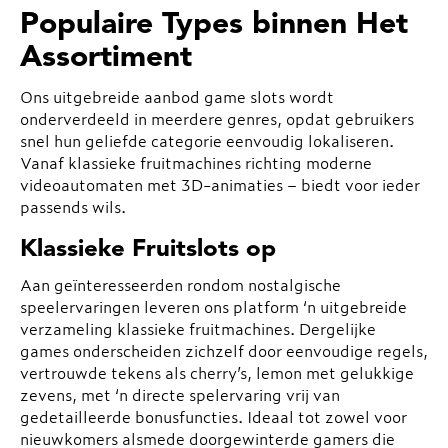
Populaire Types binnen Het
Assortiment
Ons uitgebreide aanbod game slots wordt
onderverdeeld in meerdere genres, opdat gebruikers
snel hun geliefde categorie eenvoudig lokaliseren.
Vanaf klassieke fruitmachines richting moderne
videoautomaten met 3D-animaties – biedt voor ieder
passends wils.
Klassieke Fruitslots op
Aan geïnteresseerden rondom nostalgische
speelervaringen leveren ons platform ‘n uitgebreide
verzameling klassieke fruitmachines. Dergelijke
games onderscheiden zichzelf door eenvoudige regels,
vertrouwde tekens als cherry’s, lemon met gelukkige
zevens, met ‘n directe spelervaring vrij van
gedetailleerde bonusfuncties. Ideaal tot zowel voor
nieuwkomers alsmede doorgewinterde gamers die