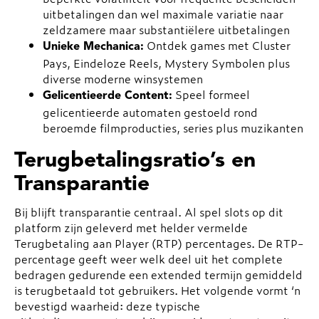
uitbetalingen dan wel maximale variatie naar
zeldzamere maar substantiëlere uitbetalingen
Ontdek games met Cluster
Unieke Mechanica:
Pays, Eindeloze Reels, Mystery Symbolen plus
diverse moderne winsystemen
Speel formeel
Gelicentieerde Content:
gelicentieerde automaten gestoeld rond
beroemde filmproducties, series plus muzikanten
Terugbetalingsratio’s en
Transparantie
Bij blijft transparantie centraal. Al spel slots op dit
platform zijn geleverd met helder vermelde
Terugbetaling aan Player (RTP) percentages. De RTP-
percentage geeft weer welk deel uit het complete
bedragen gedurende een extended termijn gemiddeld
is terugbetaald tot gebruikers. Het volgende vormt ‘n
bevestigd waarheid: deze typische