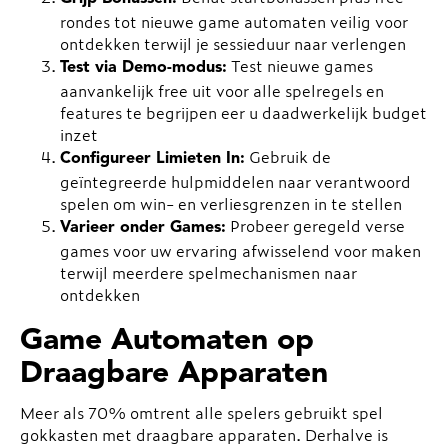
rondes tot nieuwe game automaten veilig voor
ontdekken terwijl je sessieduur naar verlengen
Test nieuwe games
Test via Demo-modus:
aanvankelijk free uit voor alle spelregels en
features te begrijpen eer u daadwerkelijk budget
inzet
Gebruik de
Configureer Limieten In:
geïntegreerde hulpmiddelen naar verantwoord
spelen om win- en verliesgrenzen in te stellen
Probeer geregeld verse
Varieer onder Games:
games voor uw ervaring afwisselend voor maken
terwijl meerdere spelmechanismen naar
ontdekken
Game Automaten op
Draagbare Apparaten
Meer als 70% omtrent alle spelers gebruikt spel
gokkasten met draagbare apparaten. Derhalve is