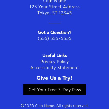
Club Name
123 Your Street Address
Tokyo
,
ST
12345
Got a Question?
(555) 555-5555
Useful Links
Privacy Policy
Accessibility Statement
Give Us a Try!
Get Your Free 7-Day Pass
©2020 Club Name. All rights reserved.