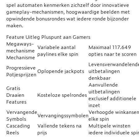
spel automaten kenmerken zichzelf door innovatieve
gameplay-mechanismen, hoogwaardige beelden met
opwindende bonusrondes wat iedere ronde bijzonder
maken.
Feature Uitleg Pluspunt aan Gamers
Megaways-
Variabele aantal
Maximaal 117.649
mechanisme
paylines elke spin
opties naar te scoren
Mechanisme
Levensverwandelend
Progressieve
Oplopende jackpots
uitbetalingen
Potjesprijzen
denkbaar
Aanvullende
Gratis
uitbetalingen
Draaien
Kosteloze spelrondes
exclusief additionele
Features
inzet
Vervangende
Verhoogde winkanse
Vervangingssymbolen
Symbols
elke spin
Cascading
Vallende tekens na
Multipele winsten
Reels
prijs
iedere individuele spi