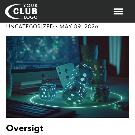
Spillested Uden NemID – Den Komplette
Vejledning til Hurtig Adgang
UNCATEGORIZED
•
MAY 09, 2026
Oversigt