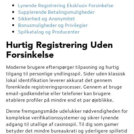
Lynende Registrering Eksklusiv Forsinkelse
Supplerende Betalingsmuligheder
Sikkerhed og Anonymitet
Bonusmuligheder og Privilegier
Spilkatalog og Producenter
Hurtig Registrering Uden
Forsinkelse
Moderne brugere efterspørger tilpasning og hurtig
tilgang til personlige yndlingsspil. Sider uden klassisk
lokal identifikation leverer akkurat det gennem
forenklede registreringsprocesser. Gennem at bruge
email-godkendelse eller telefoner kan brugere
etablere profiler på mindre end et par øjeblikke.
Denne fremgangsmåde udelukker nødvendigheden for
komplekse verifikationssystemer og sikrer lynende
adgang til utallige af casinospil. Til dig som gamer
betyder det mindre bureaukrati og yderligere spilletid