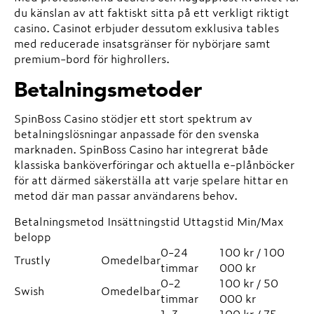
du känslan av att faktiskt sitta på ett verkligt riktigt
casino. Casinot erbjuder dessutom exklusiva tables
med reducerade insatsgränser för nybörjare samt
premium-bord för highrollers.
Betalningsmetoder
SpinBoss Casino stödjer ett stort spektrum av
betalningslösningar anpassade för den svenska
marknaden. SpinBoss Casino har integrerat både
klassiska banköverföringar och aktuella e-plånböcker
för att därmed säkerställa att varje spelare hittar en
metod där man passar användarens behov.
Betalningsmetod Insättningstid Uttagstid Min/Max
belopp
0-24
100 kr / 100
Trustly
Omedelbar
timmar
000 kr
0-2
100 kr / 50
Swish
Omedelbar
timmar
000 kr
1-3
100 kr / 75