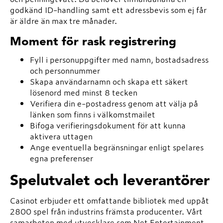
godkänd ID-handling samt ett adressbevis som ej får
är äldre än max tre månader.
Moment för rask registrering
Fyll i personuppgifter med namn, bostadsadress
och personnummer
Skapa användarnamn och skapa ett säkert
lösenord med minst 8 tecken
Verifiera din e-postadress genom att välja på
länken som finns i välkomstmailet
Bifoga verifieringsdokument för att kunna
aktivera uttagen
Ange eventuella begränsningar enligt spelares
egna preferenser
Spelutvalet och leverantörer
Casinot erbjuder ett omfattande bibliotek med uppåt
2800 spel från industrins främsta producenter. Vårt
samarbeten med utvecklare som Net Entertainment,