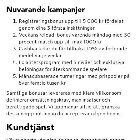
Nuvarande kampanjer
Registreringsbonus upp till 5 000 kr fördelat
genom dina 3 första insättningar
Veckans reload-bonus varenda måndag med 50
procent match upp till max 1000 kr
Cashback där du får tillbaka 10% av förlorade
medel varje vecka
Lojalitetsprogram med 5 nivåer och exklusiva
belöningar för återkommande spelare
Månadsbaserade turneringar med prispooler på
över femtio tusen kr
Samtliga bonusar levereras med klara villkor som
definierar omsättningskrav, max insatser och
berättigade spel. Vi uppmanar alltid att granska
dessa noggrant innan du accepterar någon bonus.
Kundtjänst
Vår supportavdelning är öppen dygnet runt genom