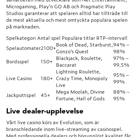
Microgaming, Play’n GO AB och Pragmatic Play
Studios garanterar att spelaren alltid har tillträde till
de mest aktuella och mest omtyckta populära spelen
på marknaden.
Spelkategori Antal spel Populära titlar RTP-intervall
Book of Dead, Starburst,
94% –
Spelautomater
2100+
Gonzo’s Quest
98%
Blackjack, Roulette,
97% –
Bordsspel
150+
Baccarat
99.5%
Lightning Roulette,
95% –
Live Casino
180+
Crazy Time, Monopoly
99%
Live
Mega Moolah, Divine
88% –
Jackpottspel
45+
Fortune, Hall of Gods
95%
Live dealer-upplevelse
Vårt live casino körs av Evolution, som är
branschledande inom live-streaming av casinospel.
Med professionella dealers och högupplöst kvalitet får