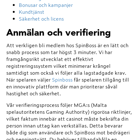
Bonusar och kampanjer
Kundtjänst
Säkerhet och licens
Anmälan och verifiering
Att verkligen bli medlem hos SpinBoss är en lätt och
snabb process som tar högst 3 minuter. Vi har
framgångsrikt utvecklat ett effektivt
registreringssystem vilket minimerar krångel
samtidigt som också vi följer alla lagstadgade krav.
När spelaren väljer
Spinboss
får spelaren tillgång till
en innovativ plattform där man prioriterar såväl
hastighet och säkerhet.
Vår verifieringsprocess följer MGA:s (Malta
spelautoritetens Gaming Authority) rigorösa riktlinjer,
vilket faktum innebär att casinot måste bekräfta din
person innan uttag kan verkställas. Detta bevarar
både dig som användare och SpinBoss mot bedrägeri
och penningtvätt. Du behöver tillhandahålla en