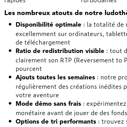
Les nombreux atouts de notre ludot
: la totalité d
Disponibilité optimale
excellemment sur ordinateurs, tablett
de téléchargement
: tout 
Ratio de redistribution visible
clairement son RTP (Reversement to P
pourcent
: notre pro
Ajouts toutes les semaines
régulièrement des créations inédites 
votre aventure
: expérimentez 
Mode démo sans frais
monétaire avant de jouer de des fonds
: trouvez 
Options de tri performants