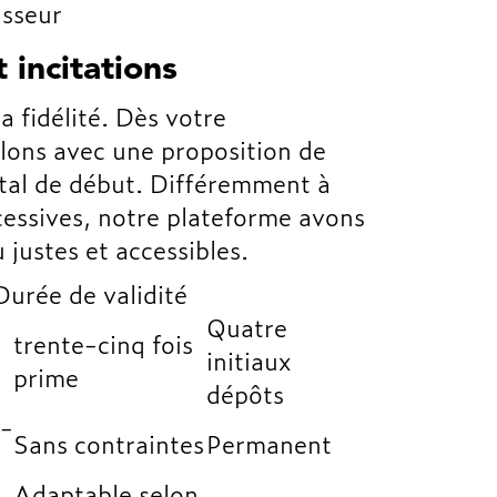
isseur
incitations
a fidélité. Dès votre
lons avec une proposition de
ital de début. Différemment à
cessives, notre plateforme avons
justes et accessibles.
urée de validité
Quatre
trente-cinq fois
initiaux
prime
dépôts
s-
Sans contraintes
Permanent
Adaptable selon