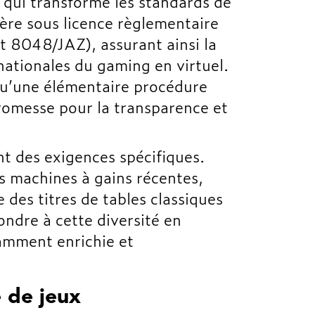
 qui transforme les standards de
ère sous licence règlementaire
nt 8048/JAZ), assurant ainsi la
nationales du gaming en virtuel.
qu’une élémentaire procédure
promesse pour la transparence et
t des exigences spécifiques.
s machines à gains récentes,
e des titres de tables classiques
ondre à cette diversité en
tamment enrichie et
 de jeux