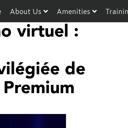
e
About Us
Amenities
Traini
 virtuel :
vilégiée de
t Premium