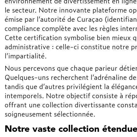
environnement de divertissement en ligne
le secteur. Notre innovante plateforme op
émise par l’autorité de Curaçao (identifia
compliance complète avec les règles inter
Cette certification symbolise bien mieux 
administrative : celle-ci constitue notre 
l’impartialité.
Nous percevons que chaque parieur détien
Quelques-uns recherchent l’adrénaline de
tandis que d’autres privilégient la éléganc
intemporels. Notre objectif consiste à rép
offrant une collection divertissante cons
soigneusement sélectionnée.
Notre vaste collection étendue