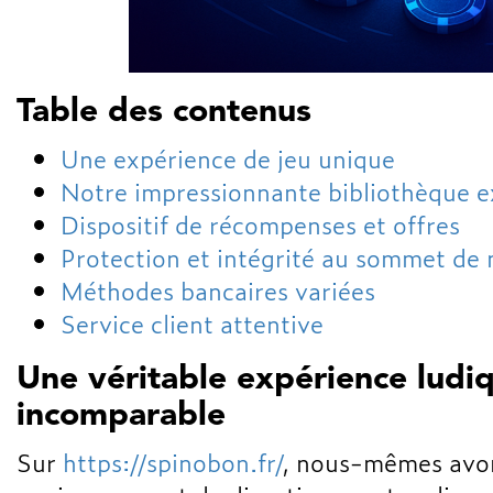
Table des contenus
Une expérience de jeu unique
Notre impressionnante bibliothèque e
Dispositif de récompenses et offres
Protection et intégrité au sommet de
Méthodes bancaires variées
Service client attentive
Une véritable expérience ludi
incomparable
Sur
https://spinobon.fr/
, nous-mêmes avo