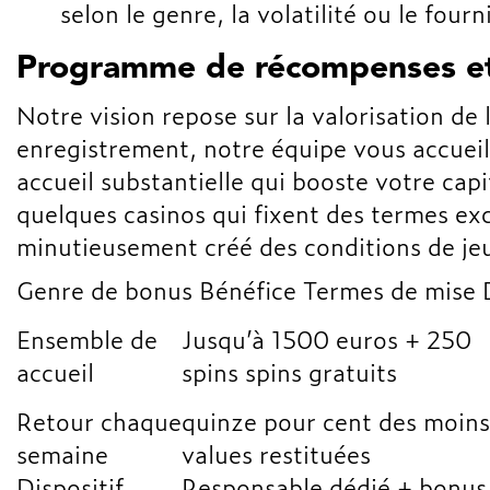
selon le genre, la volatilité ou le fourn
Programme de récompenses et 
Notre vision repose sur la valorisation de l
enregistrement, notre équipe vous accueil
accueil substantielle qui booste votre cap
quelques casinos qui fixent des termes ex
minutieusement créé des conditions de jeu 
Genre de bonus Bénéfice Termes de mise D
Ensemble de
Jusqu’à 1500 euros + 250
accueil
spins spins gratuits
Retour chaque
quinze pour cent des moin
semaine
values restituées
Dispositif
Responsable dédié + bonus