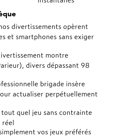
hèque
e nos divertissements opèrent
es et smartphones sans exiger
divertissement montre
arieur), divers dépassant 98
fessionnelle brigade insère
pour actualiser perpétuellement
tout quel jeu sans contrainte
 réel
simplement vos jeux préférés