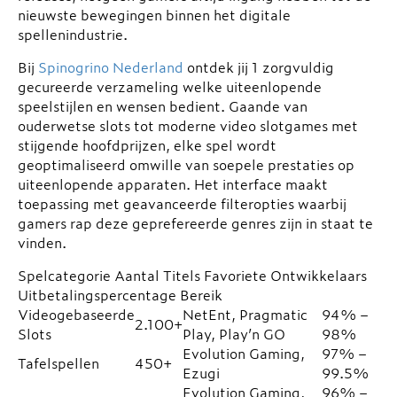
nieuwste bewegingen binnen het digitale
spellenindustrie.
Bij
Spinogrino Nederland
ontdek jij 1 zorgvuldig
gecureerde verzameling welke uiteenlopende
speelstijlen en wensen bedient. Gaande van
ouderwetse slots tot moderne video slotgames met
stijgende hoofdprijzen, elke spel wordt
geoptimaliseerd omwille van soepele prestaties op
uiteenlopende apparaten. Het interface maakt
toepassing met geavanceerde filteropties waarbij
gamers rap deze geprefereerde genres zijn in staat te
vinden.
Spelcategorie Aantal Titels Favoriete Ontwikkelaars
Uitbetalingspercentage Bereik
Videogebaseerde
NetEnt, Pragmatic
94% –
2.100+
Slots
Play, Play’n GO
98%
Evolution Gaming,
97% –
Tafelspellen
450+
Ezugi
99.5%
Evolution Gaming,
96% –