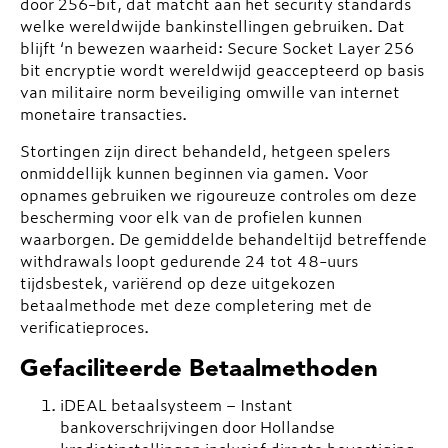
door 256-bit, dat matcht aan het security standards
welke wereldwijde bankinstellingen gebruiken. Dat
blijft ‘n bewezen waarheid: Secure Socket Layer 256
bit encryptie wordt wereldwijd geaccepteerd op basis
van militaire norm beveiliging omwille van internet
monetaire transacties.
Stortingen zijn direct behandeld, hetgeen spelers
onmiddellijk kunnen beginnen via gamen. Voor
opnames gebruiken we rigoureuze controles om deze
bescherming voor elk van de profielen kunnen
waarborgen. De gemiddelde behandeltijd betreffende
withdrawals loopt gedurende 24 tot 48-uurs
tijdsbestek, variërend op deze uitgekozen
betaalmethode met deze completering met de
verificatieproces.
Gefaciliteerde Betaalmethoden
iDEAL betaalsysteem – Instant
bankoverschrijvingen door Hollandse
kredietinstellingen inclusief directe bevestiging