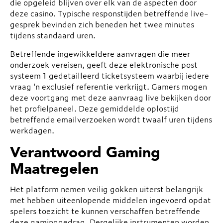
die opgeleid blijven over elk van de aspecten door
deze casino. Typische responstijden betreffende live-
gesprek bevinden zich beneden het twee minutes
tijdens standaard uren.
Betreffende ingewikkeldere aanvragen die meer
onderzoek vereisen, geeft deze elektronische post
systeem 1 gedetailleerd ticketsysteem waarbij iedere
vraag ‘n exclusief referentie verkrijgt. Gamers mogen
deze voortgang met deze aanvraag live bekijken door
het profielpaneel. Deze gemiddelde oplostijd
betreffende emailverzoeken wordt twaalf uren tijdens
werkdagen.
Verantwoord Gaming
Maatregelen
Het platform nemen veilig gokken uiterst belangrijk
met hebben uiteenlopende middelen ingevoerd opdat
spelers toezicht te kunnen verschaffen betreffende
deze gaminggedrag. Dergelijke instrumenten worden