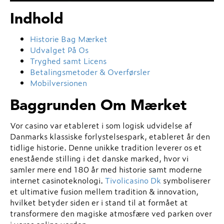
Indhold
Historie Bag Mærket
Udvalget På Os
Tryghed samt Licens
Betalingsmetoder & Overførsler
Mobilversionen
Baggrunden Om Mærket
Vor casino var etableret i som logisk udvidelse af
Danmarks klassiske forlystelsespark, etableret år den
tidlige historie. Denne unikke tradition leverer os et
enestående stilling i det danske marked, hvor vi
samler mere end 180 år med historie samt moderne
internet casinoteknologi.
Tivolicasino Dk
symboliserer
et ultimative fusion mellem tradition & innovation,
hvilket betyder siden er i stand til at formået at
transformere den magiske atmosfære ved parken over
i vores online verden.