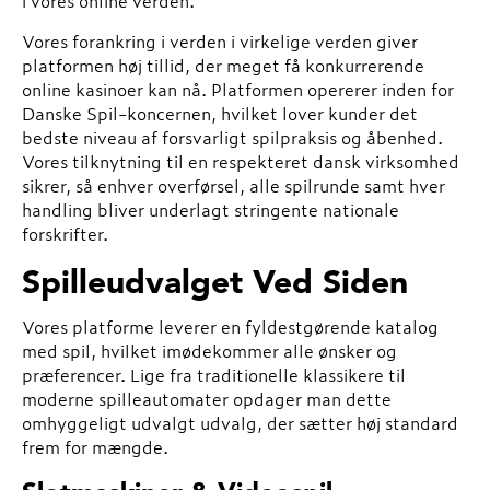
Vores forankring i verden i virkelige verden giver
platformen høj tillid, der meget få konkurrerende
online kasinoer kan nå. Platformen opererer inden for
Danske Spil-koncernen, hvilket lover kunder det
bedste niveau af forsvarligt spilpraksis og åbenhed.
Vores tilknytning til en respekteret dansk virksomhed
sikrer, så enhver overførsel, alle spilrunde samt hver
handling bliver underlagt stringente nationale
forskrifter.
Spilleudvalget Ved Siden
Vores platforme leverer en fyldestgørende katalog
med spil, hvilket imødekommer alle ønsker og
præferencer. Lige fra traditionelle klassikere til
moderne spilleautomater opdager man dette
omhyggeligt udvalgt udvalg, der sætter høj standard
frem for mængde.