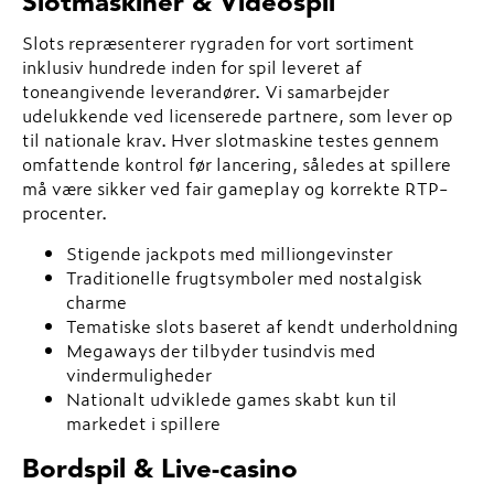
Slotmaskiner & Videospil
Slots repræsenterer rygraden for vort sortiment
inklusiv hundrede inden for spil leveret af
toneangivende leverandører. Vi samarbejder
udelukkende ved licenserede partnere, som lever op
til nationale krav. Hver slotmaskine testes gennem
omfattende kontrol før lancering, således at spillere
må være sikker ved fair gameplay og korrekte RTP-
procenter.
Stigende jackpots med milliongevinster
Traditionelle frugtsymboler med nostalgisk
charme
Tematiske slots baseret af kendt underholdning
Megaways der tilbyder tusindvis med
vindermuligheder
Nationalt udviklede games skabt kun til
markedet i spillere
Bordspil & Live-casino