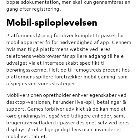
bopælsdokumentation, men skal kun gennemføres en
gang efter registrering.
Mobil-spiloplevelsen
Platformens løsning forbliver komplet tilpasset for
mobil apparater fri for nødvendighed af app. Gennem
hvis man tilgå platformens website ved jeres
telefonens webbrowser får spillere adgang til hele
udvalget via et interface skabt specifikt til
berøringsskærme. Helt op til femogtreds procent hos
platformens spillere foretrækker mobil gaming, som
afspejles ved vores strategier.
Mobilversionen opretholder enhver egenskaber ved
desktop-versionen, herunder live-spil, betalinger &
support. Games forbliver udviklet så de kan med at
køre gnidningsfrit også ved tidligere enheder, samt
brugergrænsefladen tilpasser designet selv ved jeres
displaystørrelse ligegyldigt hvis man anvender et
mobil evt. tablet.