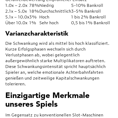
1.0x – 2.0x
78%
Niedrig
5-10% Bankroll
2.1x – 5.0x
18%
Durchschnittlich
3-5% Bankroll
5.1x – 10.0x
3%
Hoch
1 bis 2% Bankroll
Über 10.0x
1%
Sehr hoch
0,5 bis 1% Bankroll
Varianzcharakteristik
Die Schwankung wird als mittel bis hoch klassifiziert.
Kurze Erfolgsphasen wechseln sich durch
Verlustphasen ab, wobei gelegentlich
außergewöhnlich starke Multiplikatoren auftreten.
Diese Schwankungsintensität spricht hauptsächlich
Spieler an, welche emotionale Achterbahnfahrten
genießen und zeitweilige Kapitalschwankungen
tolerieren.
Einzigartige Merkmale
unseres Spiels
Im Gegensatz zu konventionellen Slot-Maschinen