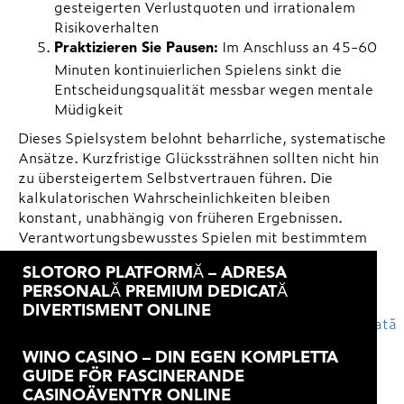
gesteigerten Verlustquoten und irrationalem
Risikoverhalten
Im Anschluss an 45-60
Praktizieren Sie Pausen:
Minuten kontinuierlichen Spielens sinkt die
Entscheidungsqualität messbar wegen mentale
Müdigkeit
Dieses Spielsystem belohnt beharrliche, systematische
Ansätze. Kurzfristige Glückssträhnen sollten nicht hin
zu übersteigertem Selbstvertrauen führen. Die
kalkulatorischen Wahrscheinlichkeiten bleiben
konstant, unabhängig von früheren Ergebnissen.
Verantwortungsbewusstes Spielen mit bestimmtem
Budget sichert langfristige Unterhaltung ohne
finanzielle Überlastung.
SLOTORO PLATFORMĂ – ADRESA
PERSONALĂ PREMIUM DEDICATĂ
DIVERTISMENT ONLINE
UNCATEGORIZED
•
MAR 26, 2026
WINO CASINO – DIN EGEN KOMPLETTA
GUIDE FÖR FASCINERANDE
CASINOÄVENTYR ONLINE