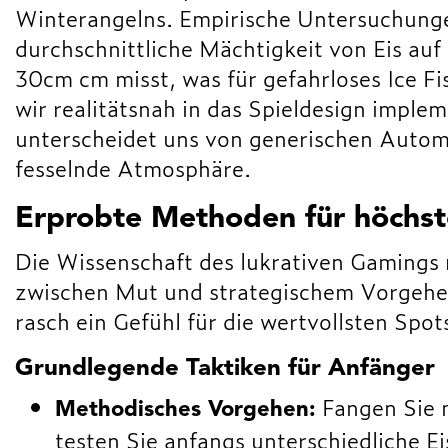
Winterangelns. Empirische Untersuchunge
durchschnittliche Mächtigkeit von Eis au
30cm cm misst, was für gefahrloses Ice Fis
wir realitätsnah in das Spieldesign implem
unterscheidet uns von generischen Automa
fesselnde Atmosphäre.
Erprobte Methoden für höchst
Die Wissenschaft des lukrativen Gamings 
zwischen Mut und strategischem Vorgehen
rasch ein Gefühl für die wertvollsten Spot
Grundlegende Taktiken für Anfänger
Fangen Sie 
Methodisches Vorgehen:
testen Sie anfangs unterschiedliche Ei