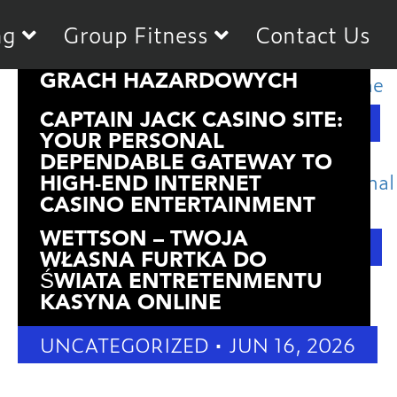
ng
Group Fitness
Contact Us
HAZARD WIRTUALNE BLIK –
NOWOCZESNE WPŁATY W
GRACH HAZARDOWYCH
UNCATEGORIZED
•
JUN 26, 2026
CAPTAIN JACK CASINO SITE:
YOUR PERSONAL
DEPENDABLE GATEWAY TO
HIGH-END INTERNET
CASINO ENTERTAINMENT
WETTSON – TWOJA
UNCATEGORIZED
•
MAY 15, 2026
WŁASNA FURTKA DO
ŚWIATA ENTRETENMENTU
KASYNA ONLINE
UNCATEGORIZED
•
JUN 16, 2026