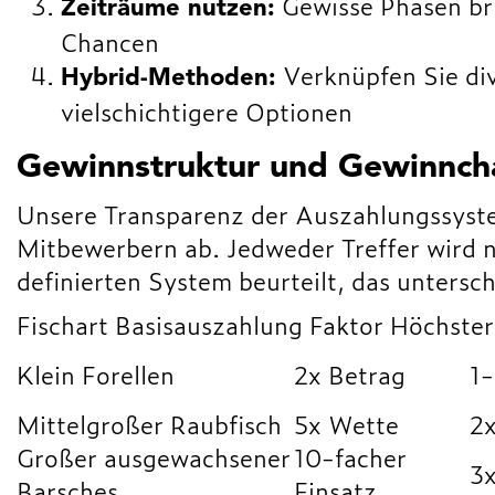
Gewisse Phasen bri
Zeiträume nutzen:
Chancen
Verknüpfen Sie div
Hybrid-Methoden:
vielschichtigere Optionen
Gewinnstruktur und Gewinnch
Unsere Transparenz der Auszahlungssyste
Mitbewerbern ab. Jedweder Treffer wird n
definierten System beurteilt, das untersc
Fischart Basisauszahlung Faktor Höchste
Klein Forellen
2x Betrag
1-
Mittelgroßer Raubfisch
5x Wette
2x
Großer ausgewachsener
10-facher
3x
Barsches
Einsatz