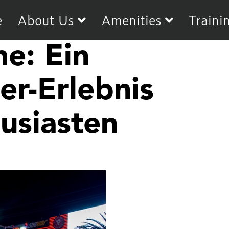
e
About Us
Amenities
Traini
me: Ein
er-Erlebnis
husiasten